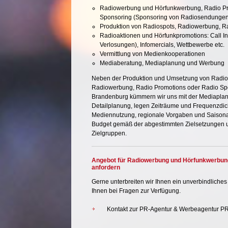
Radiowerbung und Hörfunkwerbung,
Radio P
Sponsoring (Sponsoring von Radiosendungen
Produktion von Radiospots
, Radiowerbung, R
Radioaktionen und Hörfunkpromotions: Call In
Verlosungen), Infomercials, Wettbewerbe etc.
Vermittlung von Medienkooperationen
Mediaberatung
,
Mediaplanung
und
Werbung
Neben der
Produktion
und Umsetzung von Radio
Radiowerbung, Radio Promotions oder Radio Sp
Brandenburg kümmern wir uns mit der Mediaplan
Detailplanung, legen Zeiträume und Frequenzdich
Mediennutzung, regionale Vorgaben und Saisonal
Budget gemäß der abgestimmten Zielsetzungen u
Zielgruppen.
Angebot für Radiowerbung und Hörfunkwerbun
anfordern
Gerne unterbreiten wir Ihnen ein unverbindliche
Ihnen bei Fragen zur Verfügung.
Kontakt zur PR-Agentur & Werbeagentur 