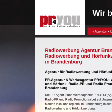
Wir b
•
Agentur
•
L
Radiowerbung Agentur Bra
Radiowerbung und Hörfunk
in Brandenburg
Agentur für Radiowerbung und Hörfu
PR-Agentur & Werbeagentur PR4YOU: 
und Hörfunk,
Radio-PR
und
Radio Pro
Brandenburg
Die
PR-Agentur
und
Werbeagentur
PR4YOU (Age
Radio-PR
und
Radio Promotions
) betreut Unter
Marken lokal und regional in Brandenburg in all
Radiowerbung und Hörfunkwerbung: