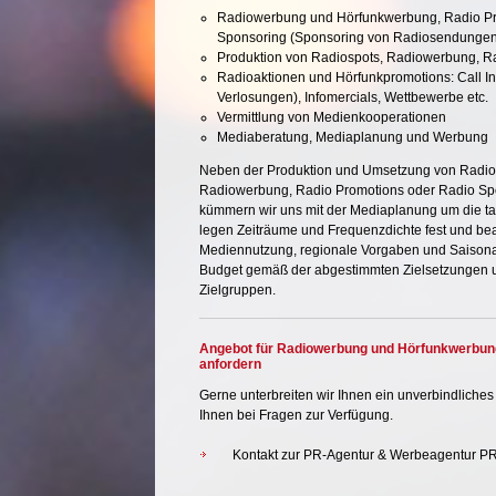
Radiowerbung und Hörfunkwerbung,
Radio P
Sponsoring (Sponsoring von Radiosendungen
Produktion von Radiospots
, Radiowerbung, R
Radioaktionen und Hörfunkpromotions: Call In
Verlosungen), Infomercials, Wettbewerbe etc.
Vermittlung von Medienkooperationen
Mediaberatung
,
Mediaplanung
und
Werbung
Neben der
Produktion
und Umsetzung von Radio
Radiowerbung, Radio Promotions oder Radio Spo
kümmern wir uns mit der Mediaplanung um die ta
legen Zeiträume und Frequenzdichte fest und be
Mediennutzung, regionale Vorgaben und Saisonal
Budget gemäß der abgestimmten Zielsetzungen u
Zielgruppen.
Angebot für Radiowerbung und Hörfunkwerbun
anfordern
Gerne unterbreiten wir Ihnen ein unverbindliche
Ihnen bei Fragen zur Verfügung.
Kontakt zur PR-Agentur & Werbeagentur 