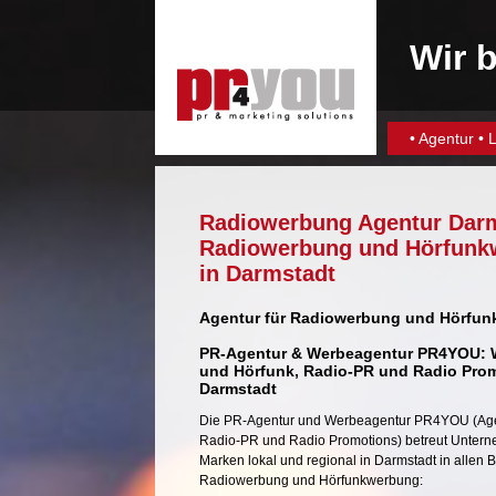
Wir b
•
Agentur
•
L
Radiowerbung Agentur Darm
Radiowerbung und Hörfunk
in Darmstadt
Agentur für Radiowerbung und Hörfu
PR-Agentur & Werbeagentur PR4YOU: 
und Hörfunk,
Radio-PR
und
Radio Pro
Darmstadt
Die
PR-Agentur
und
Werbeagentur
PR4YOU (Age
Radio-PR
und
Radio Promotions
) betreut Unter
Marken lokal und regional in Darmstadt in allen 
Radiowerbung und Hörfunkwerbung: