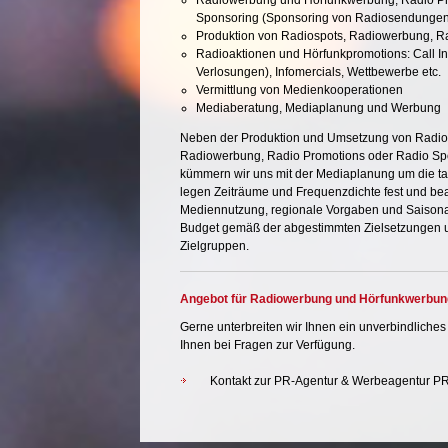
Radiowerbung und Hörfunkwerbung,
Radio P
Sponsoring (Sponsoring von Radiosendungen
Produktion von Radiospots
, Radiowerbung, R
Radioaktionen und Hörfunkpromotions: Call In
Verlosungen), Infomercials, Wettbewerbe etc.
Vermittlung von Medienkooperationen
Mediaberatung
,
Mediaplanung
und
Werbung
Neben der
Produktion
und Umsetzung von Radio
Radiowerbung, Radio Promotions oder Radio Spon
kümmern wir uns mit der Mediaplanung um die ta
legen Zeiträume und Frequenzdichte fest und be
Mediennutzung, regionale Vorgaben und Saisonal
Budget gemäß der abgestimmten Zielsetzungen u
Zielgruppen.
Angebot für Radiowerbung und Hörfunkwerbung 
Gerne unterbreiten wir Ihnen ein unverbindliche
Ihnen bei Fragen zur Verfügung.
Kontakt zur PR-Agentur & Werbeagentur 