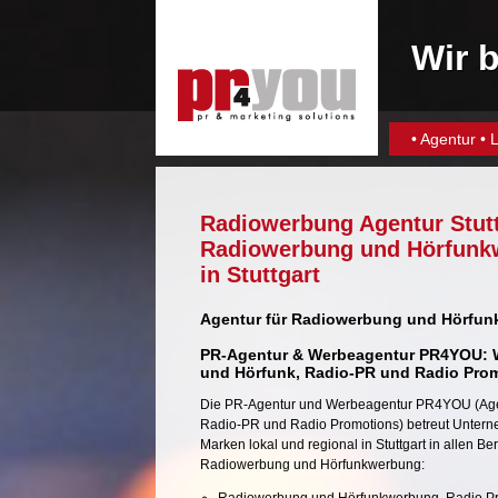
Wir b
•
Agentur
•
L
Radiowerbung Agentur Stutt
Radiowerbung und Hörfunk
in Stuttgart
Agentur für Radiowerbung und Hörfu
PR-Agentur & Werbeagentur PR4YOU: 
und Hörfunk,
Radio-PR
und
Radio Pro
Die
PR-Agentur
und
Werbeagentur
PR4YOU (Age
Radio-PR
und
Radio Promotions
) betreut Unter
Marken lokal und regional in Stuttgart in allen Be
Radiowerbung und Hörfunkwerbung: