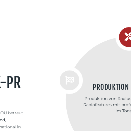
K-PR
RADI
Unternehmens-P
Produkt-PR, Event-
Medienarbeit & Öffent
Information der 
OU betreut
Veröffentlich
and
,
national in