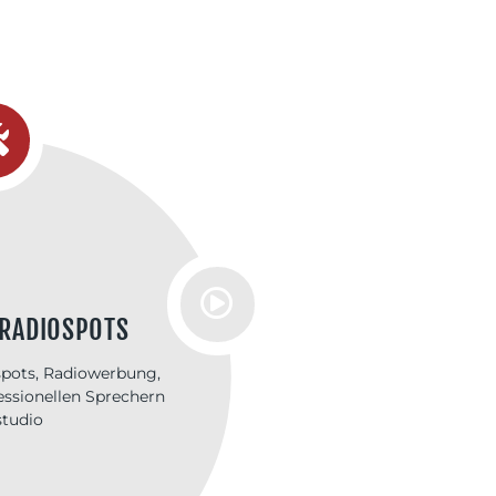
O-PR
R, Marken-PR,
PR: Pressearbeit,
lichkeitsarbeit zur
Radiosender und
ung im Radio