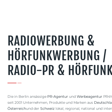
RADIOWERBUNG &
HÖRFUNKWERBUNG /
RADIO-PR & HÖRFUN
Die in Berlin ansässige
PR-Agentur
und
Werbeagentur
PR4Y
seit 2001 Unternehmen, Produkte und Marken aus
Deutschl
Österreich
und der
Schweiz
lokal, regional, national und inter