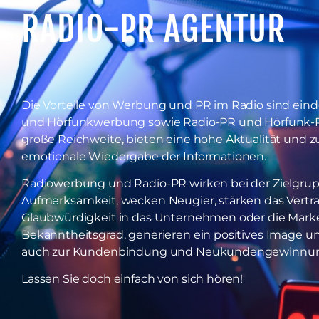
RADIO-PR AGENTUR
Die Vorteile von Werbung und PR im Radio sind ein
und Hörfunkwerbung sowie Radio-PR und Hörfunk-PR
große Reichweite, bieten eine hohe Aktualität und z
emotionale Wiedergabe der Informationen.
Radiowerbung und Radio-PR wirken bei der Zielgrup
Aufmerksamkeit, wecken Neugier, stärken das Vertr
Glaubwürdigkeit in das Unternehmen oder die Marke
Bekanntheitsgrad, generieren ein positives Image und
auch zur Kundenbindung und Neukundengewinnun
Lassen Sie doch einfach von sich hören!